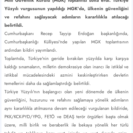
Milli Güvenlik Kurulu (MGK) toplantısı sona erdi. Türkiye
Yüzyılı vurgusunun yapıldığı MGK'da, ülkenin güvenliğini
ve refahını sağlayacak adımların kararlılıkla atılacağı
belirtildi.
Cumhurbaşkanı Recep Tayyip Erdoğan başkanlığında,
Cumhurbaşkanlığı Külliyesi'nde yapılan MGK toplantısının
ardından bildiri yayımlandı.
Toplantıda, Türkiye'nin geride bırakılan yüzyılda karşı karşıya
kaldığı sınamaların, milletin demokrasiye olan inancı ile istiklal ve
istikbal mücadelesindeki azmini keskinleştirirken devletin
temellerini daha da sağlamlaştırdığı belirtildi.
Türkiye Yüzyılı'nın başlangıcı olan yeni dönemde de ülkenin
güvenliğini, huzurunu ve refahını sağlamaya yönelik adımların
aynı kararlılıkla atılmasına devam edileceği vurgulanan bildiride,
PKK/KCK-PYD/YPG, FETÖ ve DEAŞ terör örgütleri başta olmak
üzere, milli birlik ve beraberlik ile bekaya yönelik her türlü