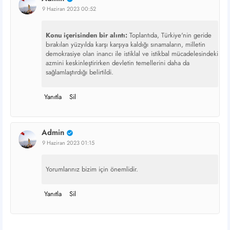
9 Haziran 2023 00:52
Konu içerisinden bir alıntı:
Toplantıda, Türkiye'nin geride
bırakılan yüzyılda karşı karşıya kaldığı sınamaların, milletin
demokrasiye olan inancı ile istiklal ve istikbal mücadelesindeki
azmini keskinleştirirken devletin temellerini daha da
sağlamlaştırdığı belirtildi.
Yanıtla
Sil
Admin
9 Haziran 2023 01:15
Yorumlarınız bizim için önemlidir.
Yanıtla
Sil