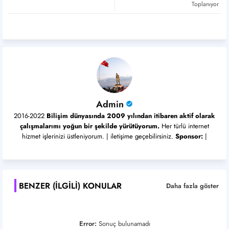
Toplanıyor
pp
Admin
2016-2022
Bilişim dünyasında 2009 yılından itibaren aktif olarak
çalışmalarımı yoğun bir şekilde yürütüyorum.
Her türlü internet
hizmet işlerinizi üstleniyorum. | iletişime geçebilirsiniz.
Sponsor:
|
BENZER (ILGILI) KONULAR
Daha fazla göster
Error:
Sonuç bulunamadı