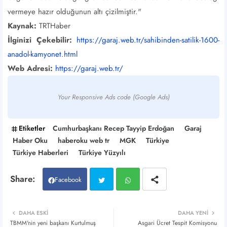
vermeye hazır olduğunun altı çizilmiştir."
Kaynak:
TRTHaber
İlginizi Çekebilir:
https://garaj.web.tr/sahibinden-satilik-1600-
anadol-kamyonet.html
Web Adresi:
https://garaj.web.tr/
Your Responsive Ads code (Google Ads)
Etiketler
Cumhurbaşkanı Recep Tayyip Erdoğan
Garaj
Haber Oku
haberoku web tr
MGK
Türkiye
Türkiye Haberleri
Türkiye Yüzyılı
Facebook
Twitt
Wh
DAHA ESKI
DAHA YENI
TBMM'nin yeni başkanı Kurtulmuş
Asgari Ücret Tespit Komisyonu
er
atsa