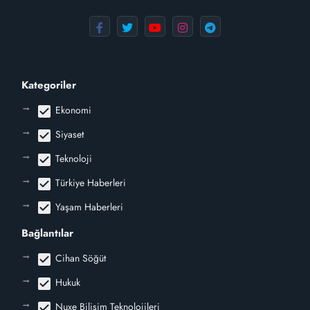
Kategoriler
check_box
Ekonomi
check_box
Siyaset
check_box
Teknoloji
check_box
Türkiye Haberleri
check_box
Yaşam Haberleri
Bağlantılar
check_box
Cihan Söğüt
check_box
Hukuk
check_box
Nuxe Bilişim Teknolojileri