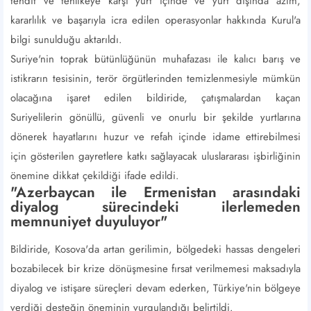
tehdit ve tehlikeye karşı yurt içinde ve yurt dışında azim,
kararlılık ve başarıyla icra edilen operasyonlar hakkında Kurul'a
bilgi sunulduğu aktarıldı.
Suriye'nin toprak bütünlüğünün muhafazası ile kalıcı barış ve
istikrarın tesisinin, terör örgütlerinden temizlenmesiyle mümkün
olacağına işaret edilen bildiride, çatışmalardan kaçan
Suriyelilerin gönüllü, güvenli ve onurlu bir şekilde yurtlarına
dönerek hayatlarını huzur ve refah içinde idame ettirebilmesi
için gösterilen gayretlere katkı sağlayacak uluslararası işbirliğinin
önemine dikkat çekildiği ifade edildi.
"Azerbaycan ile Ermenistan arasındaki
diyalog sürecindeki ilerlemeden
memnuniyet duyuluyor"
Bildiride, Kosova'da artan gerilimin, bölgedeki hassas dengeleri
bozabilecek bir krize dönüşmesine fırsat verilmemesi maksadıyla
diyalog ve istişare süreçleri devam ederken, Türkiye'nin bölgeye
verdiği desteğin öneminin vurgulandığı belirtildi.