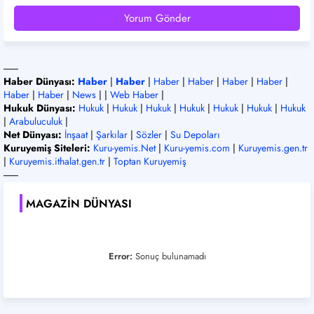
Yorum Gönder
-------
Haber Dünyası:
Haber
|
Haber
|
Haber
|
Haber
|
Haber
|
Haber
|
Haber
|
Haber
|
News
| |
Web Haber
|
Hukuk Dünyası:
Hukuk
|
Hukuk
|
Hukuk
|
Hukuk
|
Hukuk
|
Hukuk
|
Hukuk
|
Arabuluculuk
|
Net Dünyası:
İnşaat
|
Şarkılar
|
Sözler
|
Su Depoları
Kuruyemiş Siteleri:
Kuru-yemis.Net
|
Kuru-yemis.com
|
Kuruyemis.gen.tr
|
Kuruyemis.ithalat.gen.tr
|
Toptan Kuruyemiş
-------
MAGAZIN DÜNYASI
Error:
Sonuç bulunamadı