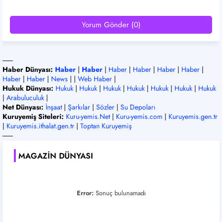
Yorum Gönder (0)
-------
Haber Dünyası:
Haber
|
Haber
|
Haber
|
Haber
|
Haber
|
Haber
|
Haber
|
Haber
|
News
| |
Web Haber
|
Hukuk Dünyası:
Hukuk
|
Hukuk
|
Hukuk
|
Hukuk
|
Hukuk
|
Hukuk
|
Hukuk
|
Arabuluculuk
|
Net Dünyası:
İnşaat
|
Şarkılar
|
Sözler
|
Su Depoları
Kuruyemiş Siteleri:
Kuru-yemis.Net
|
Kuru-yemis.com
|
Kuruyemis.gen.tr
|
Kuruyemis.ithalat.gen.tr
|
Toptan Kuruyemiş
-------
MAGAZIN DÜNYASI
Error:
Sonuç bulunamadı