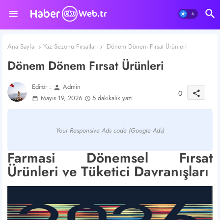
Ana Sayfa
Yaz Sezonu Fırsatları
Dönem Dönem Fırsat Ürünleri
Dönem Dönem Fırsat Ürünleri
Editör :
Admin
person
0
share
Mayıs 19, 2026
5 dakikalık yazı
Your Responsive Ads code (Google Ads)
Farmasi Dönemsel Fırsat
Ürünleri ve Tüketici Davranışları